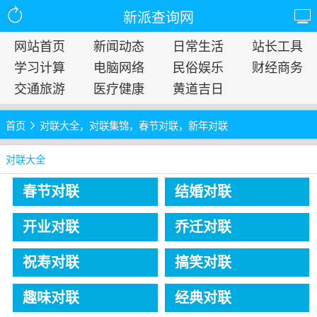
新派查询网
网站首页
新闻动态
日常生活
站长工具
学习计算
电脑网络
民俗娱乐
财经商务
交通旅游
医疗健康
黄道吉日
首页
对联大全，对联集锦，春节对联，新年对联
对联大全
春节对联
结婚对联
开业对联
乔迁对联
祝寿对联
搞笑对联
趣味对联
经典对联