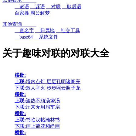
民俗娱乐
谜语
谚语
对联
歇后语
百家姓
周公解梦
其他查询
查名字
归属地
社交工具
base64
系统文件
关于趣味对联的对联大全
横批:
上联:
塔内点灯 层层孔明诸阁亮
下联:
敖人举火 步步照云照子龙
横批:
上联:
酒热不须汤盏汤
下联:
厅来无用扇车扇
横批:
上联:
书临汉帖瀚林书
下联:
画上荷花和尚画
横批: