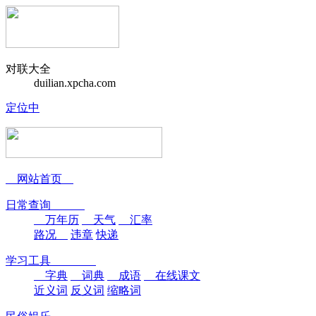
对联大全
duilian.xpcha.com
定位中
网站首页
日常查询
万年历
天气
汇率
路况
违章
快递
学习工具
字典
词典
成语
在线课文
近义词
反义词
缩略词