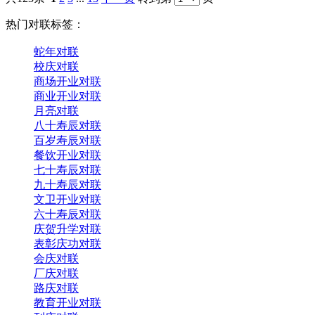
热门对联标签：
蛇年对联
校庆对联
商场开业对联
商业开业对联
月亮对联
八十寿辰对联
百岁寿辰对联
餐饮开业对联
七十寿辰对联
九十寿辰对联
文卫开业对联
六十寿辰对联
庆贺升学对联
表彰庆功对联
会庆对联
厂庆对联
路庆对联
教育开业对联