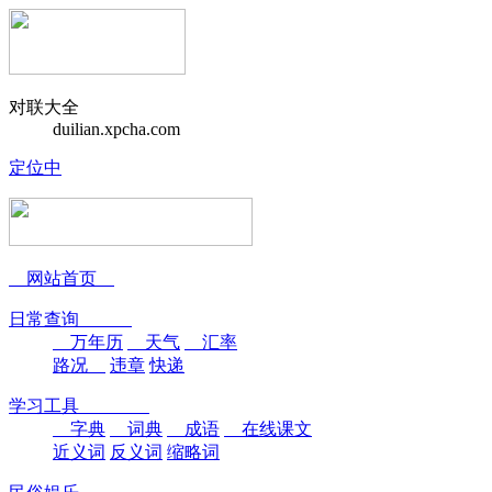
对联大全
duilian.xpcha.com
定位中
网站首页
日常查询
万年历
天气
汇率
路况
违章
快递
学习工具
字典
词典
成语
在线课文
近义词
反义词
缩略词