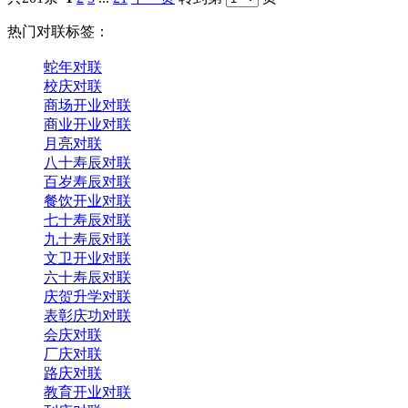
热门对联标签：
蛇年对联
校庆对联
商场开业对联
商业开业对联
月亮对联
八十寿辰对联
百岁寿辰对联
餐饮开业对联
七十寿辰对联
九十寿辰对联
文卫开业对联
六十寿辰对联
庆贺升学对联
表彰庆功对联
会庆对联
厂庆对联
路庆对联
教育开业对联