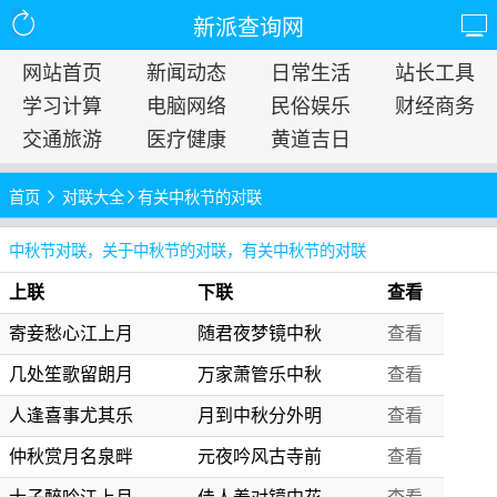
新派查询网
网站首页
新闻动态
日常生活
站长工具
学习计算
电脑网络
民俗娱乐
财经商务
交通旅游
医疗健康
黄道吉日
首页
对联大全
有关中秋节的对联
中秋节对联，关于中秋节的对联，有关中秋节的对联
上联
下联
查看
寄妾愁心江上月
随君夜梦镜中秋
查看
几处笙歌留朗月
万家萧管乐中秋
查看
人逢喜事尤其乐
月到中秋分外明
查看
仲秋赏月名泉畔
元夜吟风古寺前
查看